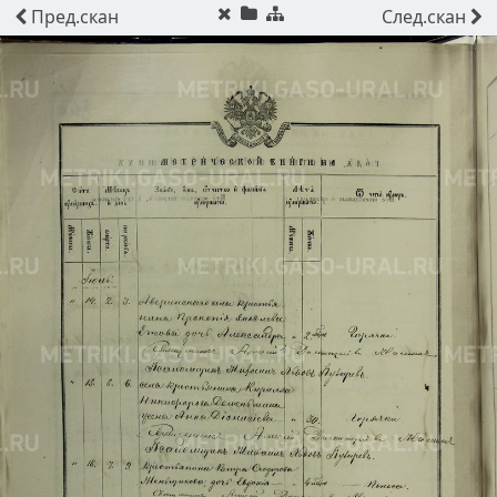
Пред.
скан
След.
скан