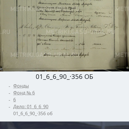
01_6_6_90_·356 ОБ
Фонды
Фонд № 6
6
Дело: 01_6_6_90
01_6_6_90_·356 об