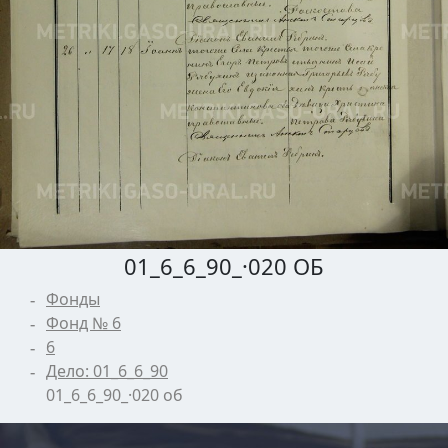
01_6_6_90_·020 ОБ
Фонды
Фонд № 6
6
Дело: 01_6_6_90
01_6_6_90_·020 об