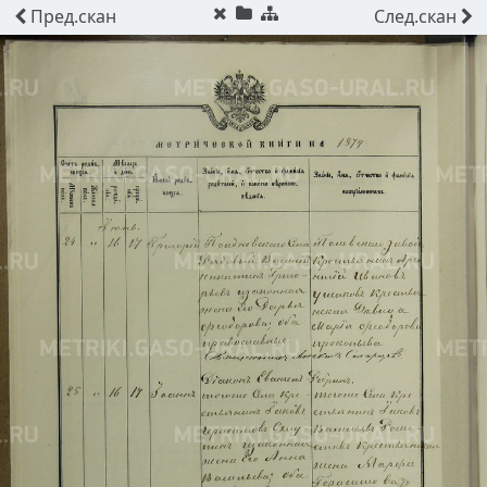
Пред.
скан
След.
скан