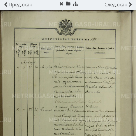
Пред.
скан
След.
скан