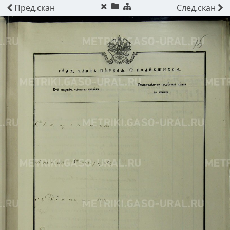
Пред.
скан
След.
скан