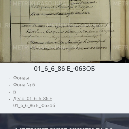
01_6_6_86 Е_·063ОБ
Фонды
Фонд № 6
6
Дело: 01_6_6_86 Е
01_6_6_86 Е_·063об