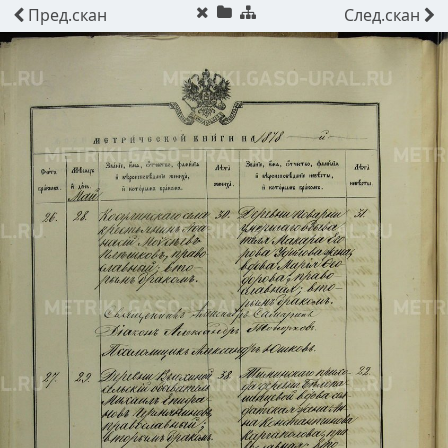
Пред.
скан
След.
скан