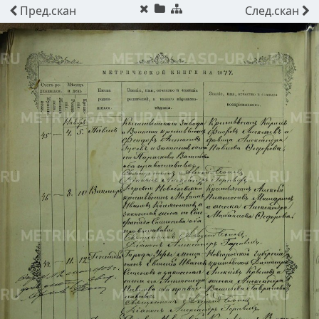
Пред.
скан
След.
скан