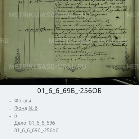
01_6_6_69Б_·256ОБ
Фонды
Фонд № 6
6
Дело: 01_6_6_69б
01_6_6_69б_·256об