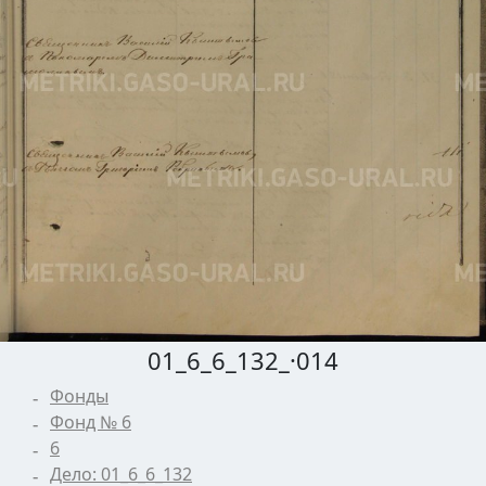
01_6_6_132_·014
Фонды
Фонд № 6
6
Дело: 01_6_6_132