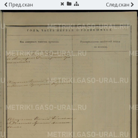
Пред.
скан
След.
скан