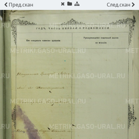
Пред.
скан
След.
скан