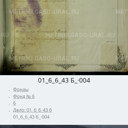
01_6_6_43 Б_·004
Фонды
Фонд № 6
6
Дело: 01_6_6_43 б
01_6_6_43 б_·004