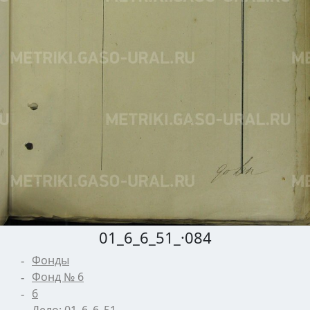
01_6_6_51_·084
Фонды
Фонд № 6
6
Дело: 01_6_6_51