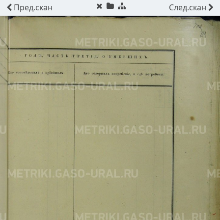
Пред.
скан
След.
скан