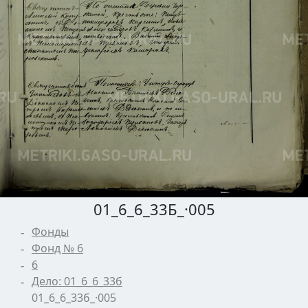
01_6_6_33Б_·005
Фонды
Фонд № 6
6
Дело: 01_6_6_33б
01_6_6_33б_·005