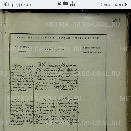
Пред.
скан
След.
скан