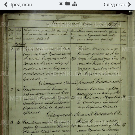
Пред.
скан
След.
скан