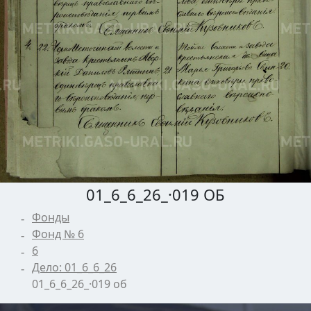
01_6_6_26_·019 ОБ
Фонды
Фонд № 6
6
Дело: 01_6_6_26
01_6_6_26_·019 об