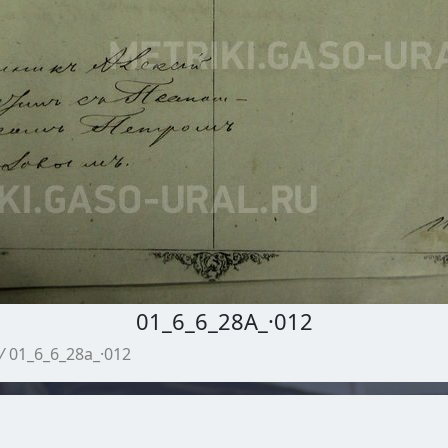
01_6_6_28А_·012
/
01_6_6_28а_·012
МЕТРИЧЕСКИЕ КНИГИ ГАСО