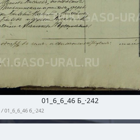
01_6_6_46 Б_·242
/
01_6_6_46 б_·242
МЕТРИЧЕСКИЕ КНИГИ ГАСО