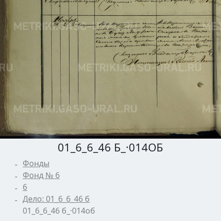
01_6_6_46 Б_·014ОБ
Фонды
Фонд № 6
6
Дело: 01_6_6_46 б
01_6_6_46 б_·014об