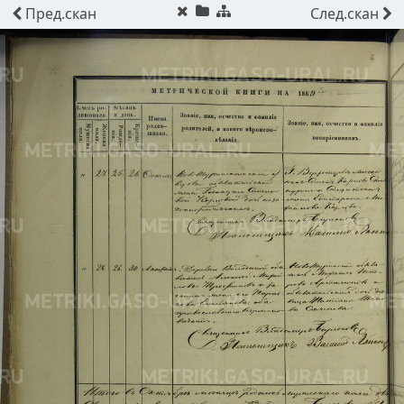
Пред.
скан
След.
скан