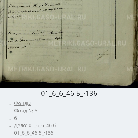
01_6_6_46 Б_·136
Фонды
Фонд № 6
6
Дело: 01_6_6_46 б
01_6_6_46 б_·136