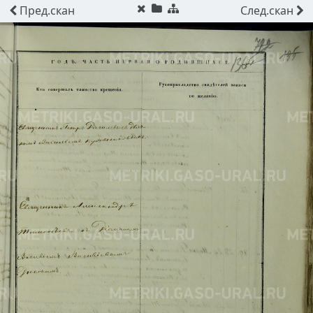
Пред.
скан
След.
скан