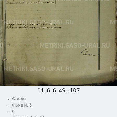
01_6_6_49_·107
Фонды
Фонд № 6
6