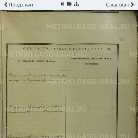
Пред.
скан
След.
скан