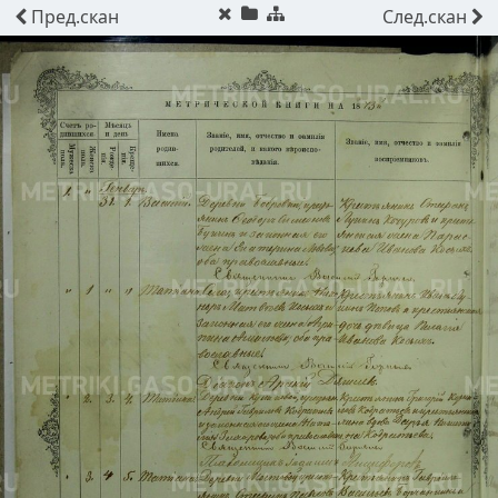
Пред.
скан
След.
скан