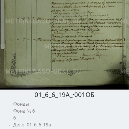
01_6_6_19А_·001ОБ
Фонды
Фонд № 6
6
Дело: 01_6_6_19а