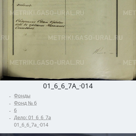
01_6_6_7А_·014
Фонды
Фонд № 6
6
Дело: 01_6_6_7а
01_6_6_7а_·014