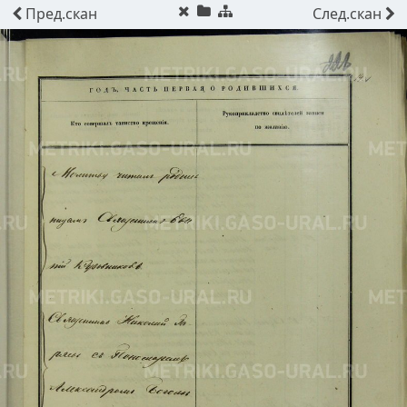
Пред.
скан
След.
скан