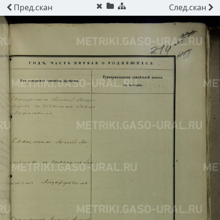
Пред.
скан
След.
скан