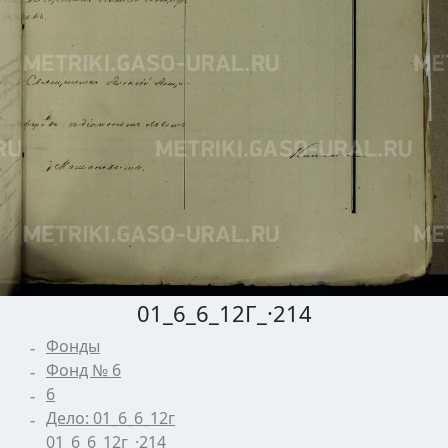
01_6_6_12Г_·214
Фонды
Фонд № 6
6
Дело: 01_6_6_12г
01_6_6_12г_·214