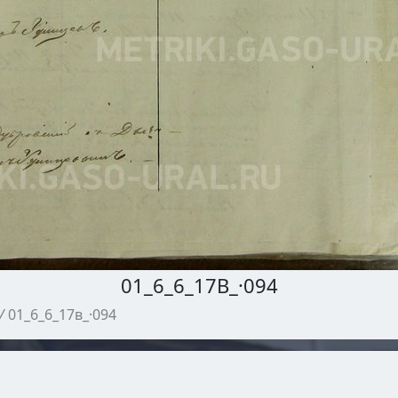
01_6_6_17В_·094
/
01_6_6_17в_·094
МЕТРИЧЕСКИЕ КНИГИ ГАСО