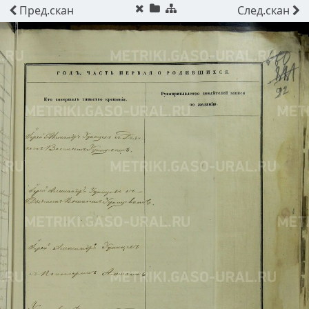
Пред.
скан
След.
скан