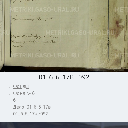
01_6_6_17В_·092
Фонды
Фонд № 6
6
Дело: 01_6_6_17в
01_6_6_17в_·092