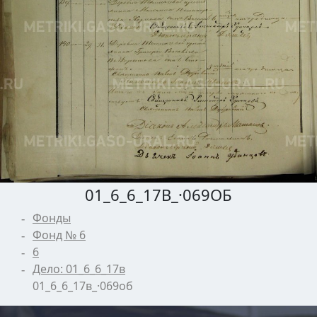
01_6_6_17В_·069ОБ
Фонды
Фонд № 6
6
Дело: 01_6_6_17в
01_6_6_17в_·069об