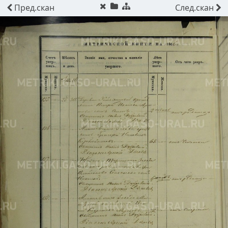
Пред.
скан
След.
скан