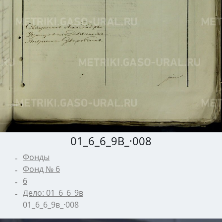
01_6_6_9В_·008
Фонды
Фонд № 6
6
Дело: 01_6_6_9в
01_6_6_9в_·008