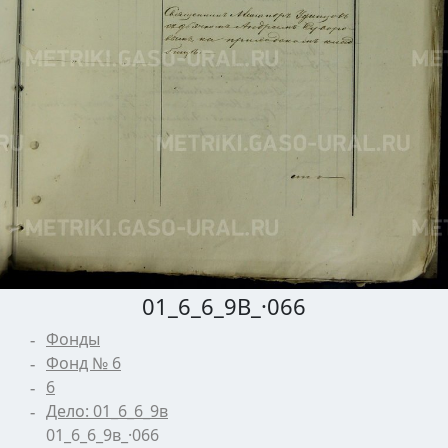
01_6_6_9В_·066
Фонды
Фонд № 6
6
Дело: 01_6_6_9в
01_6_6_9в_·066