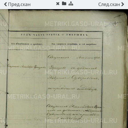
Пред.
скан
След.
скан