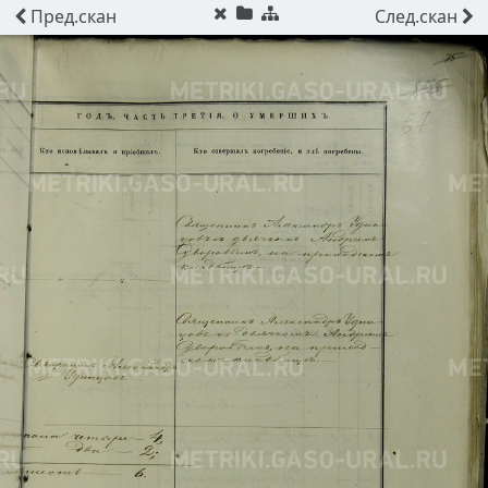
Пред.
скан
След.
скан