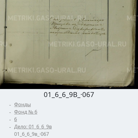
01_6_6_9В_·067
Фонды
Фонд № 6
6
Дело: 01_6_6_9в
01_6_6_9в_·067