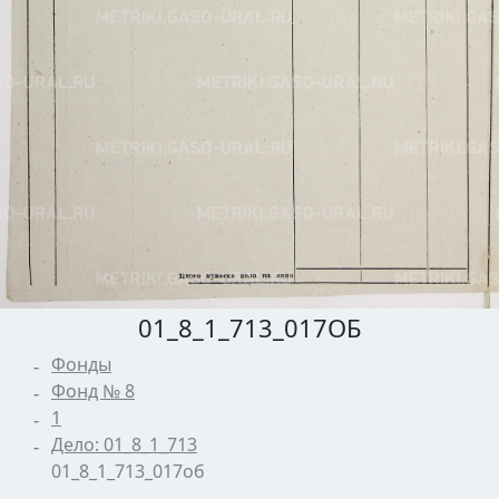
01_8_1_713_017ОБ
Фонды
Фонд № 8
1
Дело: 01_8_1_713
01_8_1_713_017об