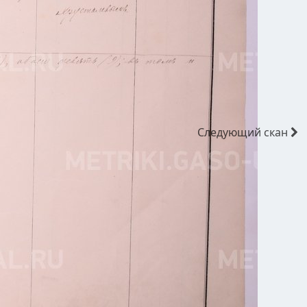
Следующий
скан