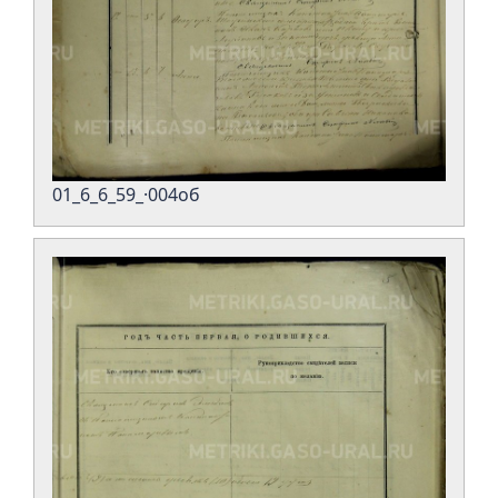
01_6_6_59_·004об