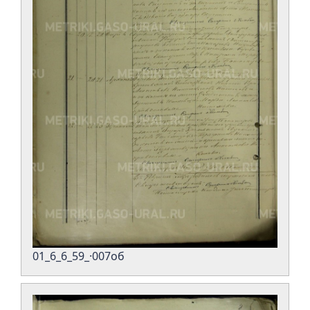
01_6_6_59_·007об