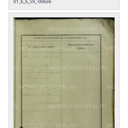
01_6_6_59_·006об