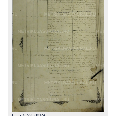
01_6_6_59_·001об