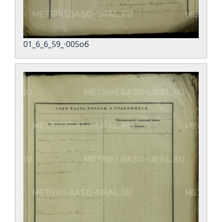
01_6_6_59_·005об