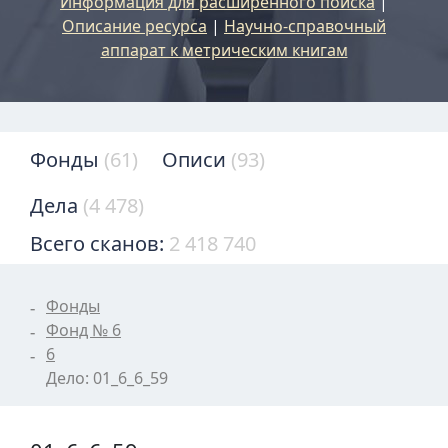
Информация для расширенного поиска
|
Описание ресурса
|
Научно-справочный
аппарат к метрическим книгам
Фонды
(61)
Описи
(93)
Дела
(4 478)
Всего сканов:
2 418 740
Фонды
Фонд № 6
6
Дело: 01_6_6_59