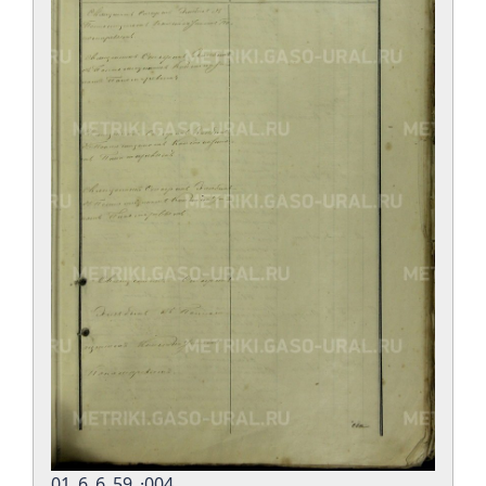
01_6_6_59_·004