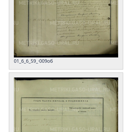
01_6_6_59_·009об