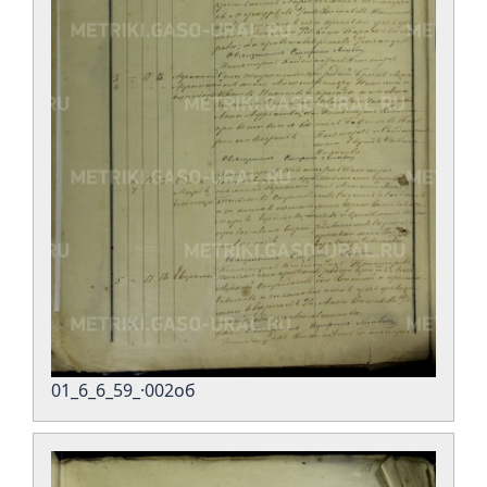
01_6_6_59_·002об