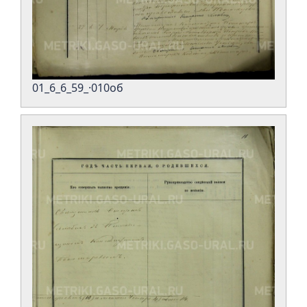
01_6_6_59_·010об