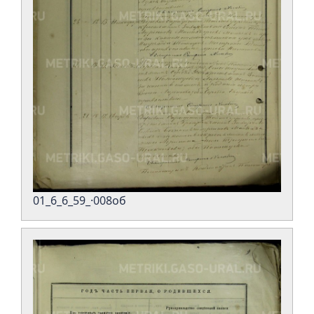
01_6_6_59_·008об