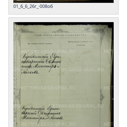
01_6_6_26г_·008об