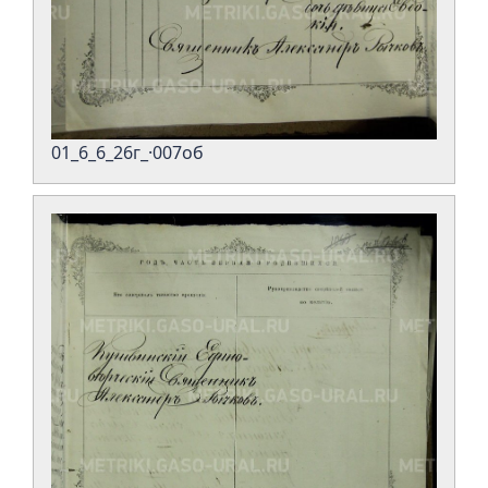
01_6_6_26г_·007об