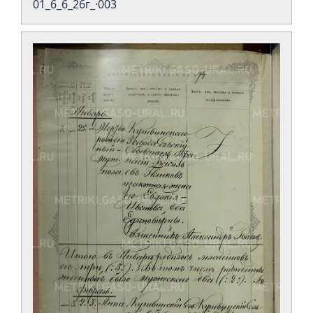
01_6_6_26г_·003