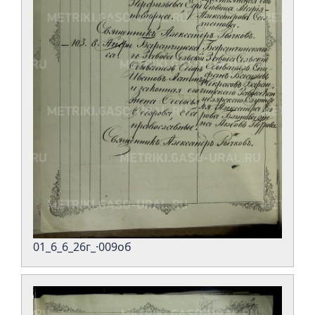
01_6_6_26г_·009об