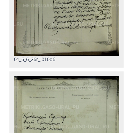
01_6_6_26г_·010об