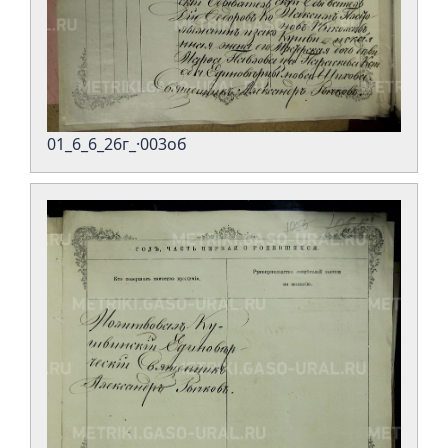
01_6_6_26г_·003об