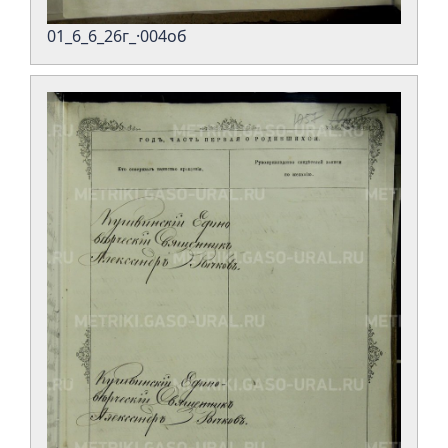
01_6_6_26г_·004об