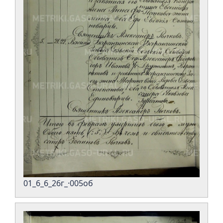
01_6_6_26г_·005об