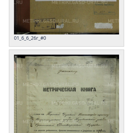
01_6_6_26г_#0