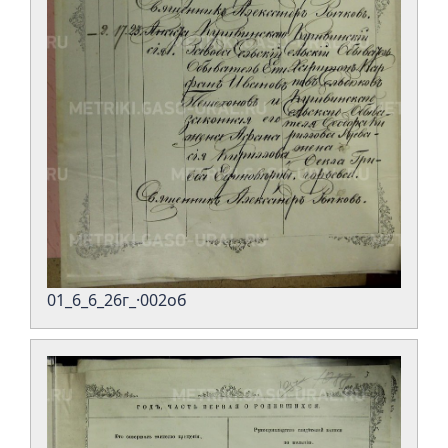
01_6_6_26г_·002об