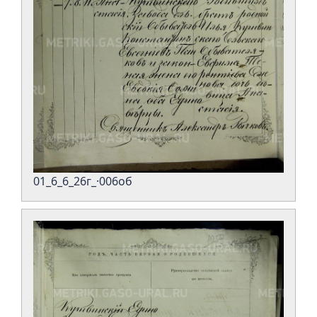
01_6_6_26г_·006об