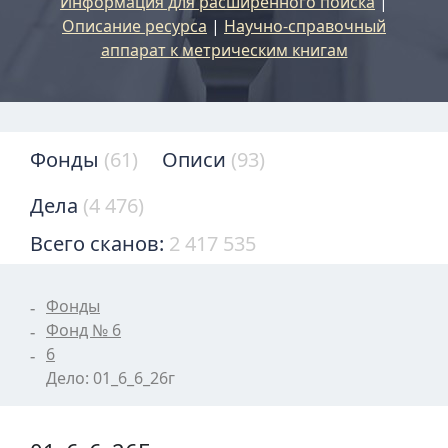
Информация для расширенного поиска
|
Описание ресурса
|
Научно-справочный
аппарат к метрическим книгам
Фонды
(61)
Описи
(93)
Дела
(4 476)
Всего сканов:
2 417 535
Фонды
Фонд № 6
6
Дело: 01_6_6_26г