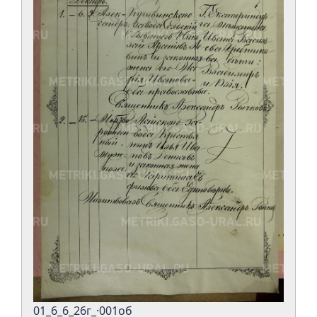
01_6_6_26г_·001об