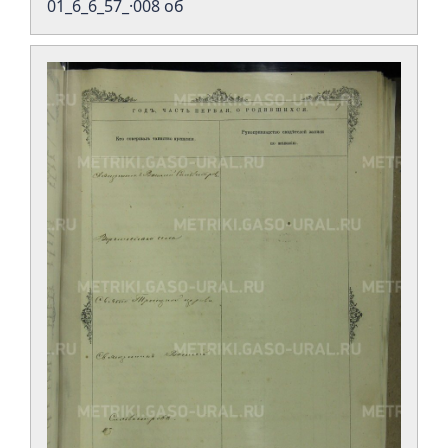
01_6_6_57_·008 об