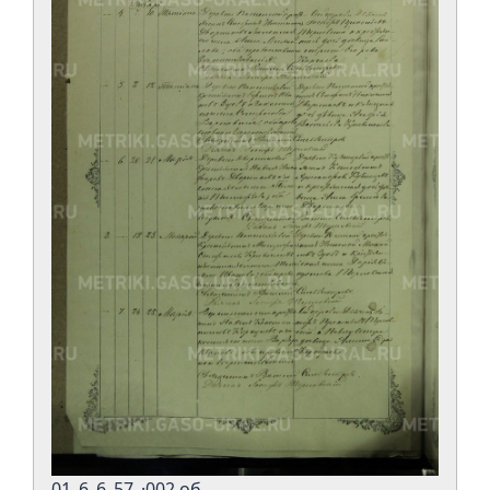
01_6_6_57_·002 об