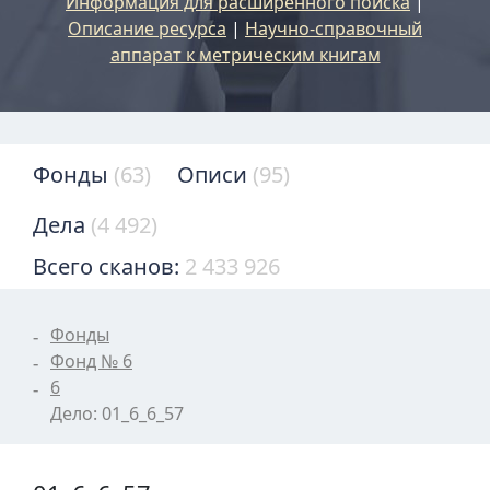
Информация для расширенного поиска
|
Описание ресурса
|
Научно-справочный
аппарат к метрическим книгам
Фонды
(63)
Описи
(95)
Дела
(4 492)
Всего сканов:
2 433 926
Фонды
Фонд № 6
6
Дело: 01_6_6_57