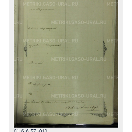
01_6_6_57_·010