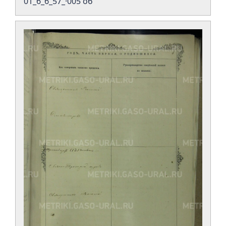
01_6_6_57_·005 об