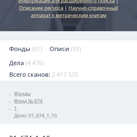
Информация для расширенного поиска
|
Описание ресурса
|
Научно-справочный
аппарат к метрическим книгам
Фонды
(61)
Описи
(93)
Дела
(4 476)
Всего сканов:
2 417 535
Фонды
Фонд № 674
1
Дело: 01_674_1_10