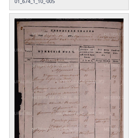
01_674_1_10_·005