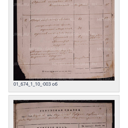
01_674_1_10_·003 об