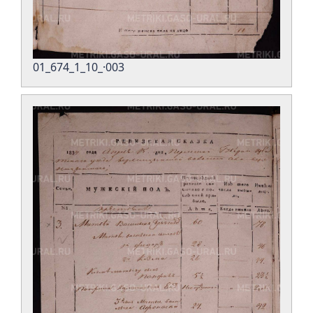
01_674_1_10_·003