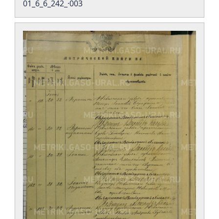
01_6_6_242_·003