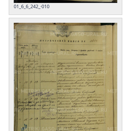
01_6_6_242_·010