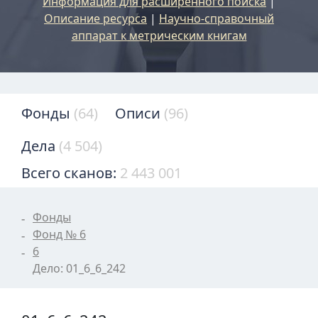
Информация для расширенного поиска
|
Описание ресурса
|
Научно-справочный
аппарат к метрическим книгам
Фонды
(64)
Описи
(96)
Дела
(4 504)
Всего сканов:
2 443 001
Фонды
Фонд № 6
6
Дело: 01_6_6_242