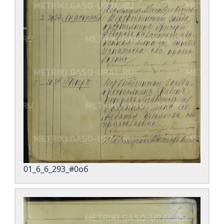
01_6_6_293_#0об