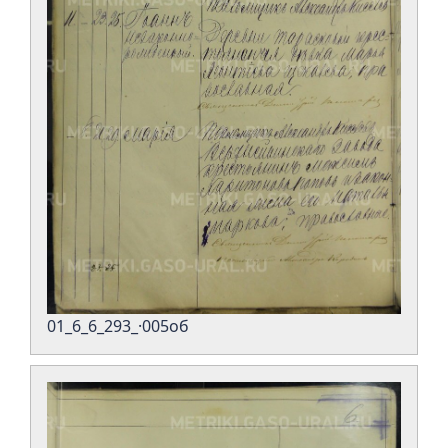
01_6_6_293_·005об