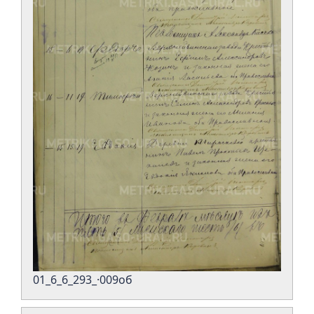
01_6_6_293_·009об