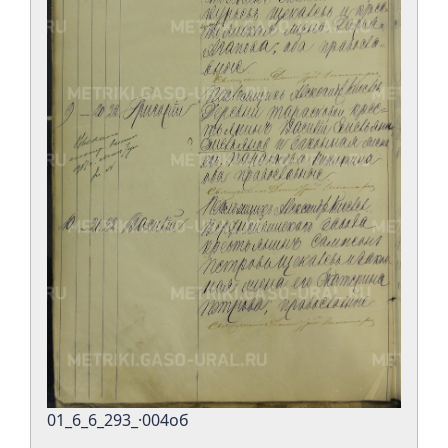
01_6_6_293_·004об