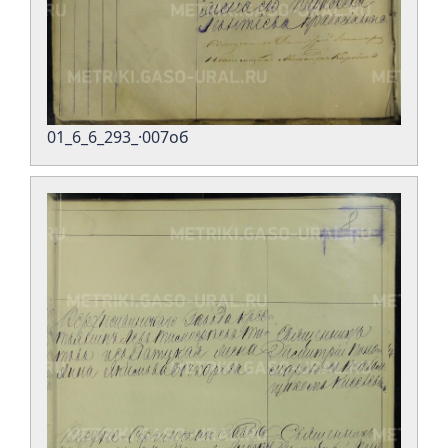
01_6_6_293_·007об