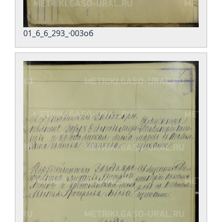
01_6_6_293_·003об