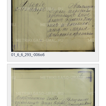
01_6_6_293_·006об