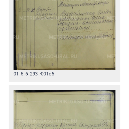
01_6_6_293_·001об