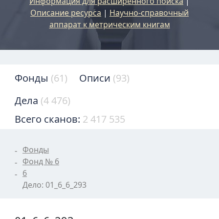
Информация для расширенного поиска
|
Описание ресурса
|
Научно-справочный
аппарат к метрическим книгам
Фонды
(61)
Описи
(93)
Дела
(4 476)
Всего сканов:
2 417 535
Фонды
Фонд № 6
6
Дело: 01_6_6_293