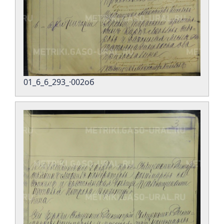
01_6_6_293_·002об