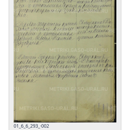
01_6_6_293_·002