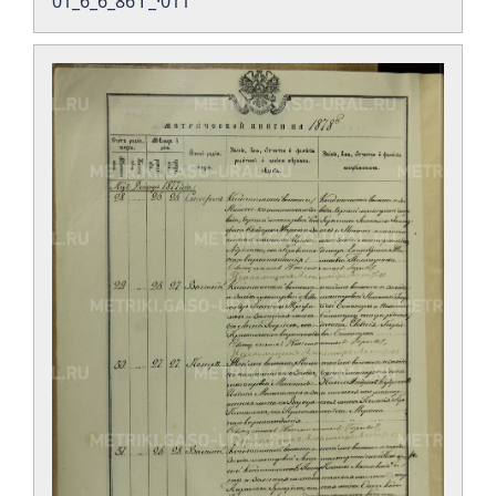
01_6_6_86 Г_·011