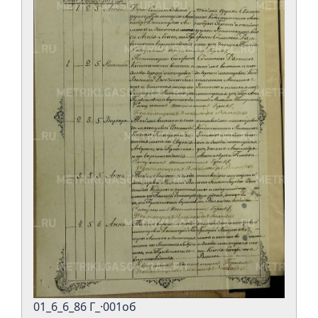
01_6_6_86 Г_·001об