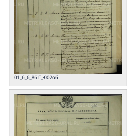
01_6_6_86 Г_·002об