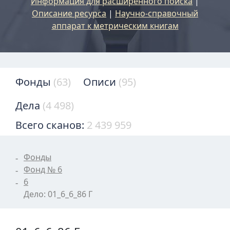
Информация для расширенного поиска
|
Описание ресурса
|
Научно-справочный
аппарат к метрическим книгам
Фонды
(63)
Описи
(95)
Дела
(4 498)
Всего сканов:
2 439 959
Фонды
Фонд № 6
6
Дело: 01_6_6_86 Г