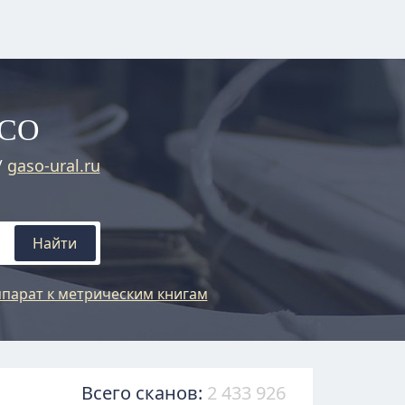
АСО
/
gaso-ural.ru
Найти
парат к метрическим книгам
Всего сканов:
2 433 926