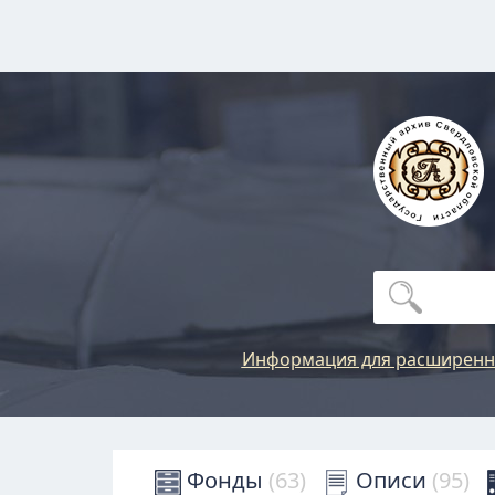
Информация для расширенн
Фонды
(63)
Описи
(95)