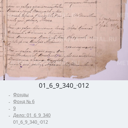
01_6_9_340_·012
Фонды
Фонд № 6
9
Дело: 01_6_9_340
01_6_9_340_·012