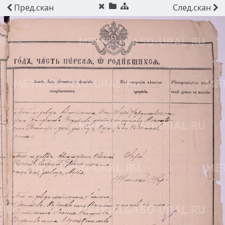
Пред.
скан
След.
скан