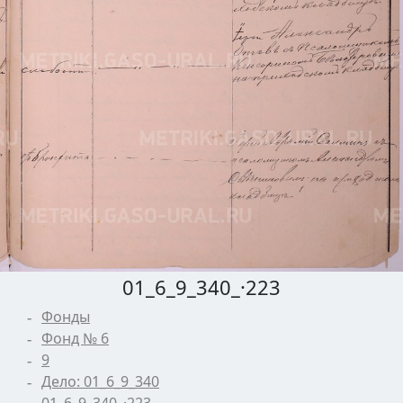
01_6_9_340_·223
Фонды
Фонд № 6
9
Дело: 01_6_9_340
01_6_9_340_·223