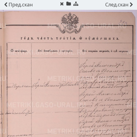
Пред.
скан
След.
скан