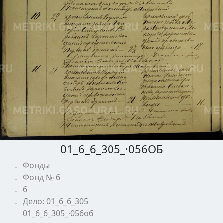
01_6_6_305_·056ОБ
Фонды
Фонд № 6
6
Дело: 01_6_6_305
01_6_6_305_·056об