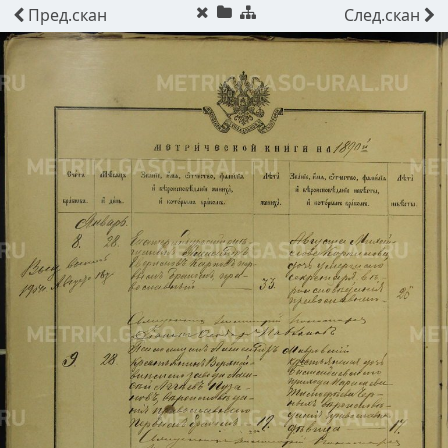
Пред.
скан
След.
скан