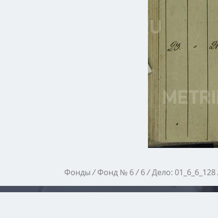
Фонды
/
Фонд № 6
/
6
/
Дело: 01_6_6_128