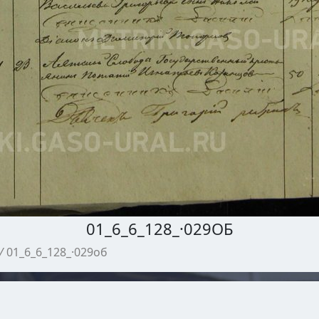
01_6_6_128_·029ОБ
/
01_6_6_128_·029об
МЕТРИЧЕСКИЕ КНИГИ ГАСО