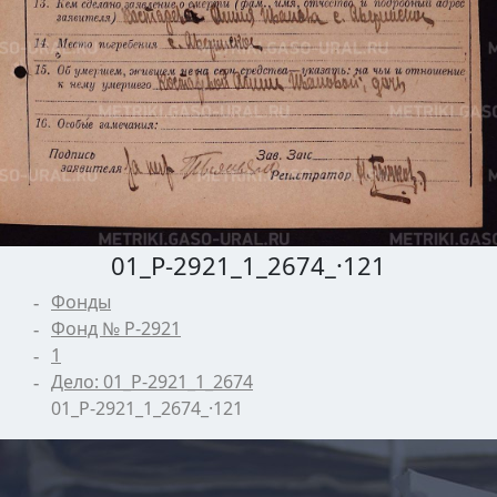
01_Р-2921_1_2674_·121
Фонды
Фонд № Р-2921
1
Дело: 01_Р-2921_1_2674
01_Р-2921_1_2674_·121