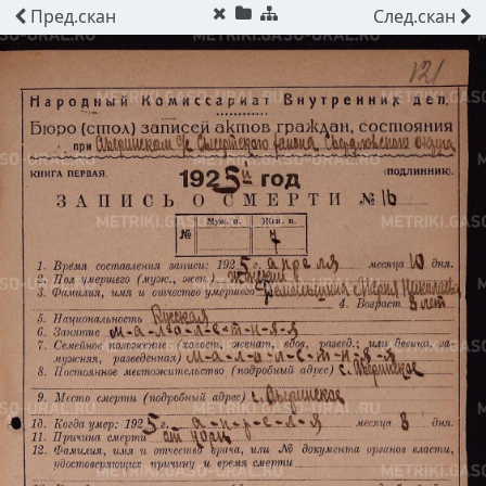
Пред.
скан
След.
скан