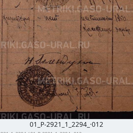
01_Р-2921_1_2294_·012