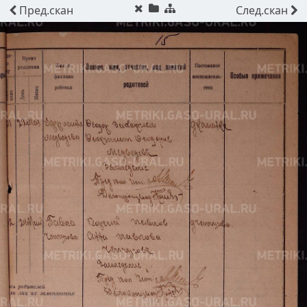
Пред.
скан
След.
скан