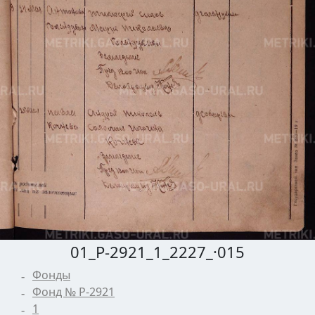
01_Р-2921_1_2227_·015
Фонды
Фонд № Р-2921
1