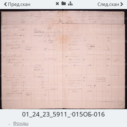
Пред.
скан
След.
скан
01_24_23_5911_·015ОБ-016
Фонды