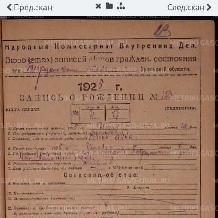
Пред.
скан
След.
скан