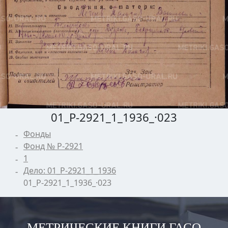
01_Р-2921_1_1936_·023
Фонды
Фонд № Р-2921
1
Дело: 01_Р-2921_1_1936
01_Р-2921_1_1936_·023
МЕТРИЧЕСКИЕ КНИГИ ГАСО