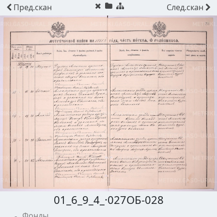
Пред.
скан
След.
скан
01_6_9_4_·027ОБ-028
Фонды