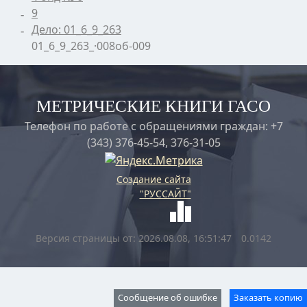
9
Дело: 01_6_9_263
01_6_9_263_·008об-009
МЕТРИЧЕСКИЕ КНИГИ ГАСО
Телефон по работе с обращениями граждан: +7
(343) 376-45-54, 376-31-05
Создание сайта
"РУССАЙТ"
Версия страницы от: 2026.08.08, 16:51:47
0.0142
Сообщение об ошибке
Заказать копию