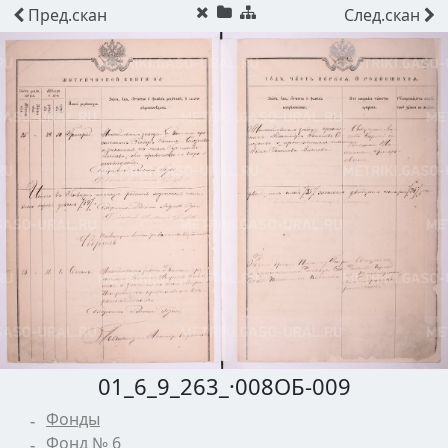
Пред.
скан
След.
скан
01_6_9_263_·008ОБ-009
Фонды
Фонд № 6