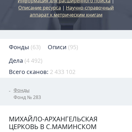
Информация для расширенного поиска
|
Описание ресурса
|
Научно-справочный
аппарат к метрическим книгам
Фонды
(63)
Описи
(95)
Дела
(4 492)
Всего сканов:
2 433 102
Фонды
Фонд № 283
МИХАЙЛО-АРХАНГЕЛЬСКАЯ
ЦЕРКОВЬ В С.МАМИНСКОМ