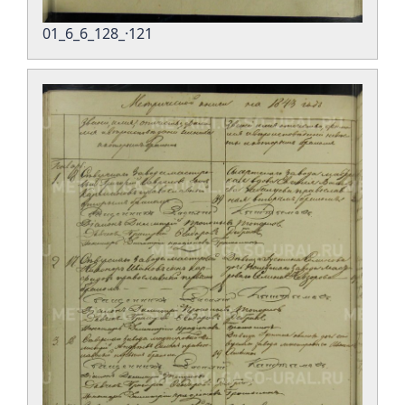
01_6_6_128_·121