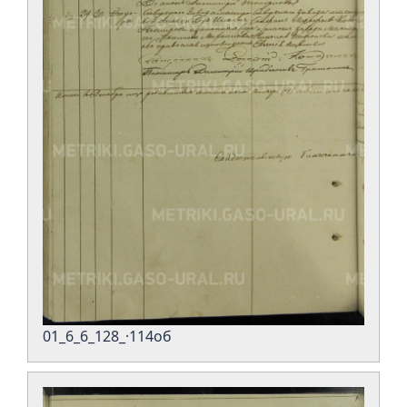
01_6_6_128_·114об