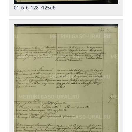
01_6_6_128_·125об