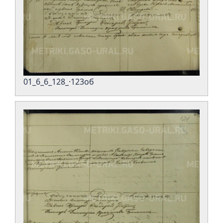
01_6_6_128_·123об