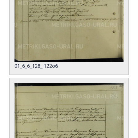
01_6_6_128_·122об