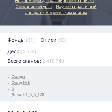
Информация для расширенного поиска
|
Описание ресурса
|
Научно-справочный
аппарат к метрическим книгам
Фонды
(61)
Описи
(93)
Дела
(4 478)
Всего сканов:
2 418 740
Фонды
Фонд № 6
6
Дело: 01_6_6_128