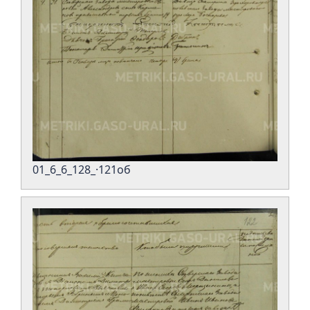
01_6_6_128_·121об