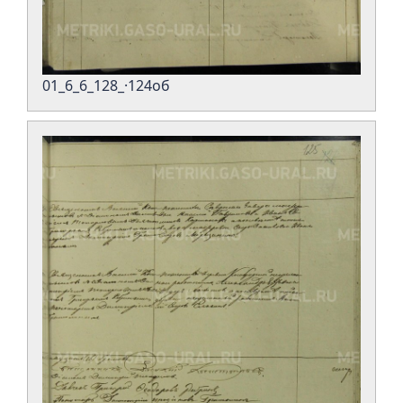
01_6_6_128_·124об