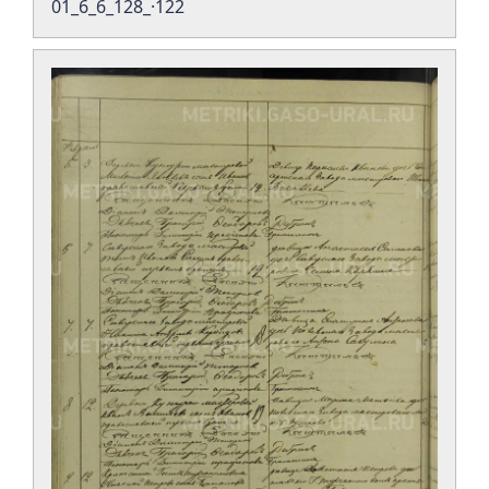
01_6_6_128_·122