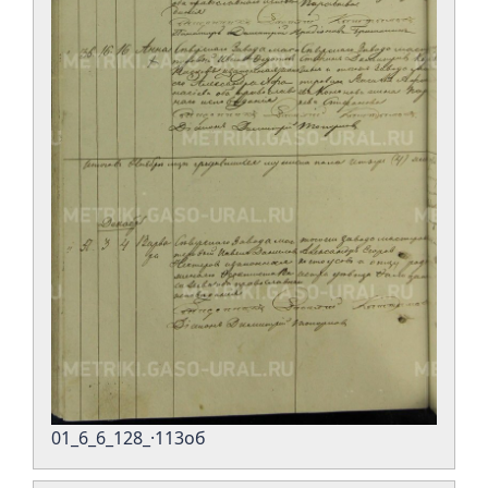
01_6_6_128_·113об