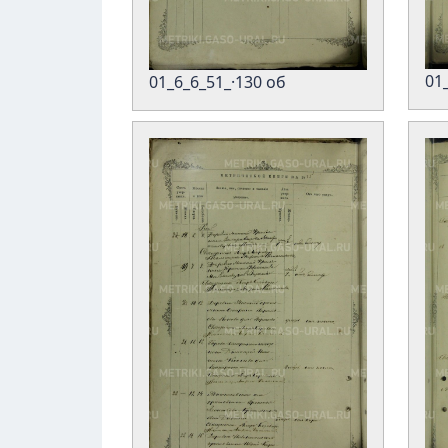
01
01_6_6_51_·130 об