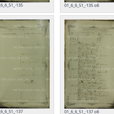
_6_6_51_·135
01_6_6_51_·135 об
_6_6_51_·137
01_6_6_51_·137 об