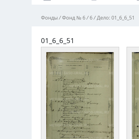
Фонды
/
Фонд № 6
/
6
/
Дело: 01_6_6_51
01_6_6_51