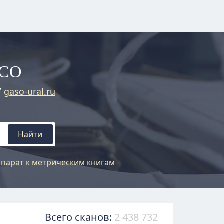
АСО
/
gaso-ural.ru
Найти
парат к метрическим книгам
Всего сканов:
2 438 732