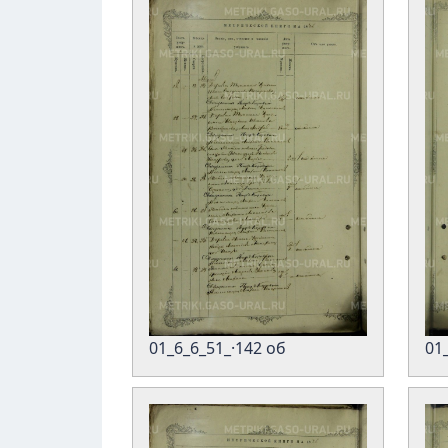
01
01_6_6_51_·142 об