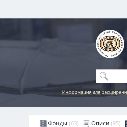
Информация для расширенн
Фонды
(63)
Описи
(95)