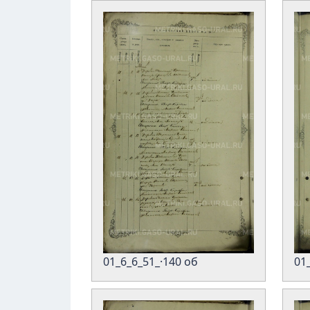
01
01_6_6_51_·140 об