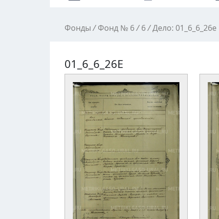
Фонды
/
Фонд № 6
/
6
/
Дело: 01_6_6_26е
01_6_6_26Е