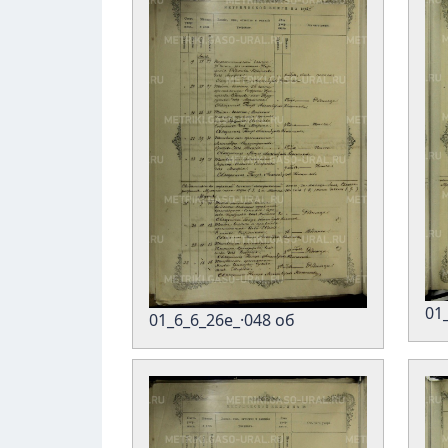
01
01_6_6_26е_·048 об