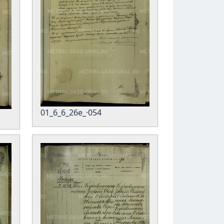
01_6_6_26е_·054