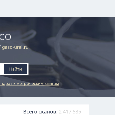
АСО
/
gaso-ural.ru
Найти
парат к метрическим книгам
Всего сканов:
2 417 535