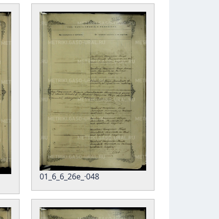
01_6_6_26е_·048