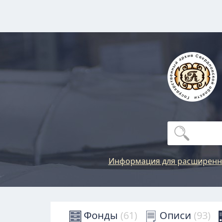
Информация для расширенн
Фонды
(61)
Описи
(93)