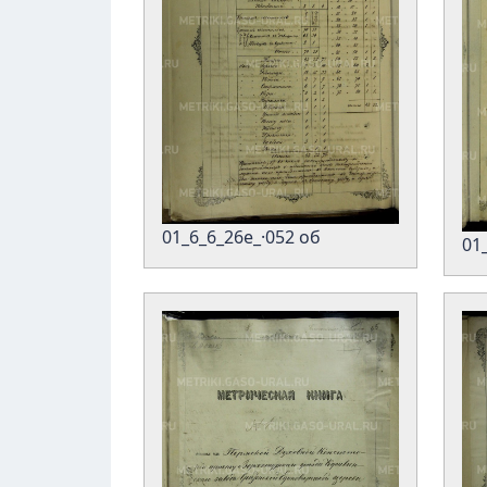
01_6_6_26е_·052 об
01