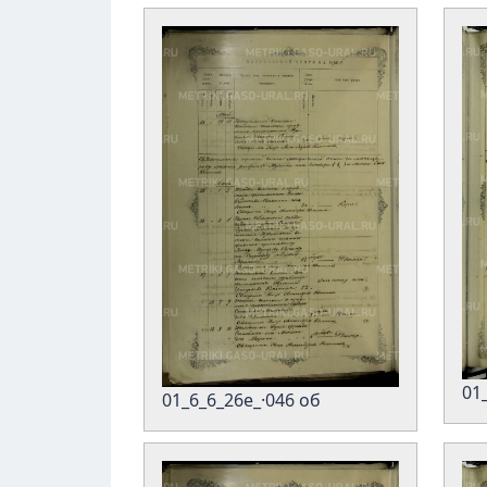
01
01_6_6_26е_·046 об