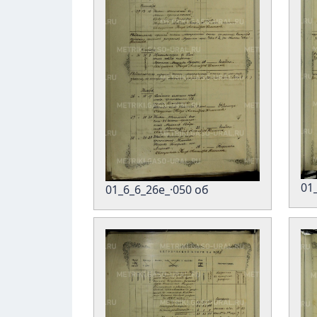
01
01_6_6_26е_·050 об